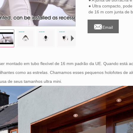
● A junta de borracha e
● Ultra compacto, pode
de 16 m com junta de 

Email
er montado em tubo flexível de 16 mm padrão da UE. Quando está ace
ilhantes como as estrelas. Chamamos esses pequenos holofotes de alu
usa de seus tamanhos ultra mini.