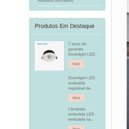
resíduos reciclados
Produtos Em Destaque
7 anos de
garantia
Downlight LED
embutido
Mais
regulável
Downlight LED
embutida
regulável de
alumínio fixo de
Mais
7 W
Lâmpada
embutida LED
embutida na
tampa traseira
Mais