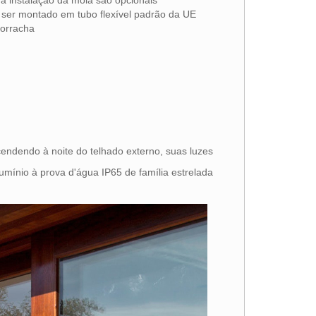
 a instalação da mola são opcionais
 ser montado em tubo flexível padrão da UE
borracha
ndendo à noite do telhado externo, suas luzes
mínio à prova d'água IP65 de família estrelada