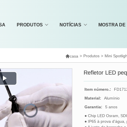
SA
PRODUTOS
NOTÍCIAS
MOSTRA DE

>
Produtos
>
Mini Spotlig
casa
Refletor LED peq
Play
Item número.:
FD171
Video
Material:
Alumínio
Garantia:
5 anos
Video
Player
is
loading.
● Chip LED Osram, S
● IP65 à prova d'água, 