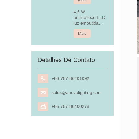
4,5 W
antirreflexo LED
luz embutida
embutida
Mais
Detalhes De Contato

+86-757-86401092

sales@anovalighting.com

+86-757-86400278