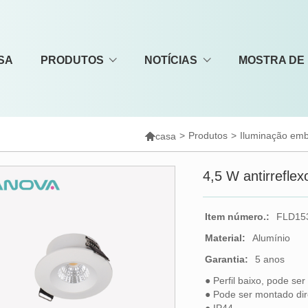
SA
PRODUTOS
NOTÍCIAS
MOSTRA DE

>
Produtos
>
Iluminação emb
casa
4,5 W antirrefle
Item número.:
FLD15
Material:
Alumínio
Garantia:
5 anos
● Perfil baixo, pode se
● Pode ser montado di