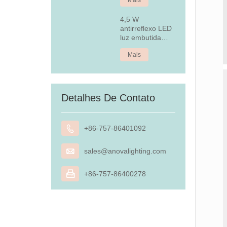
4,5 W
antirreflexo LED
luz embutida
embutida
Mais
Detalhes De Contato

+86-757-86401092

sales@anovalighting.com

+86-757-86400278