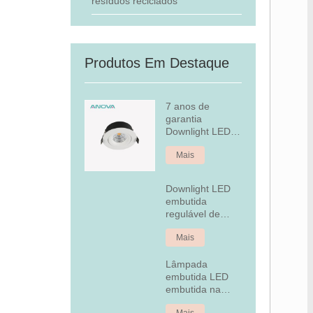
resíduos reciclados
Produtos Em Destaque
7 anos de
garantia
Downlight LED
embutido
Mais
regulável
Downlight LED
embutida
regulável de
alumínio fixo de
Mais
7 W
Lâmpada
embutida LED
embutida na
tampa traseira
Mais