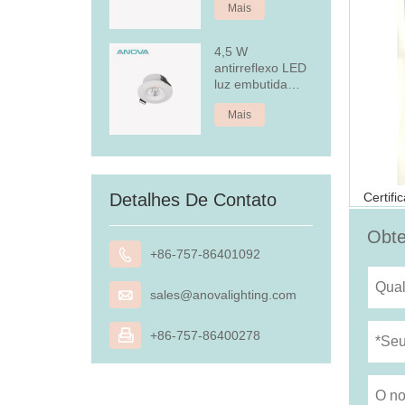
Mais
4,5 W
antirreflexo LED
luz embutida
embutida
Mais
Detalhes De Contato
Obte

+86-757-86401092

sales@anovalighting.com

+86-757-86400278