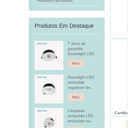
resíduos reciclados
Produtos Em Destaque
7 anos de
garantia
Downlight LED
embutido
Mais
regulável
Downlight LED
embutida
regulável de
alumínio fixo de
Mais
7 W
Lâmpada
embutida LED
embutida na
tampa traseira