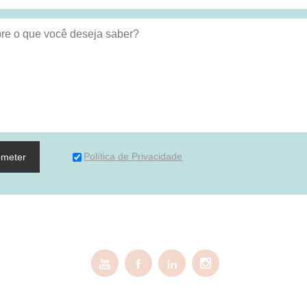
Política de Privacidade
bmeter



