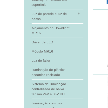
superfície
Luz de parede e luz de
passo
Alojamento do Downlight
MR16
Driver de LED
Módulo MR16
Luz de faixa
Iluminação de plástico
oceânico reciclado
Sistema de iluminação
centralizada de baixa
tensão 24V e 36V DC
Iluminação com bio-