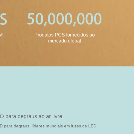
DM
Produtos PCS fornecidos ao
mercado global
 para degraus ao ar livre
ED para degraus, líderes mundiais em luzes de LED