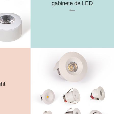
gabinete de LED

ght