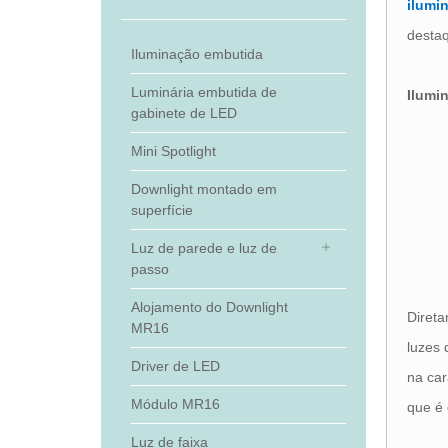
ilumi
desta
Iluminação embutida
Luminária embutida de
Ilumi
gabinete de LED
Mini Spotlight
Downlight montado em
superfície
Luz de parede e luz de
passo
Alojamento do Downlight
Direta
MR16
luzes 
Driver de LED
na car
Módulo MR16
que é 
Luz de faixa