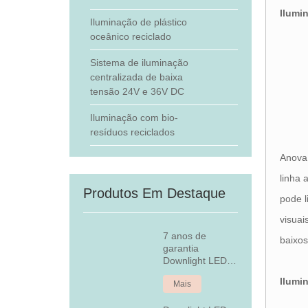
Ilumi
Iluminação de plástico
oceânico reciclado
Sistema de iluminação
centralizada de baixa
tensão 24V e 36V DC
Iluminação com bio-
resíduos reciclados
Anova 
linha 
Produtos Em Destaque
pode l
visua
7 anos de
baixos
garantia
Downlight LED
embutido
Ilumi
Mais
regulável