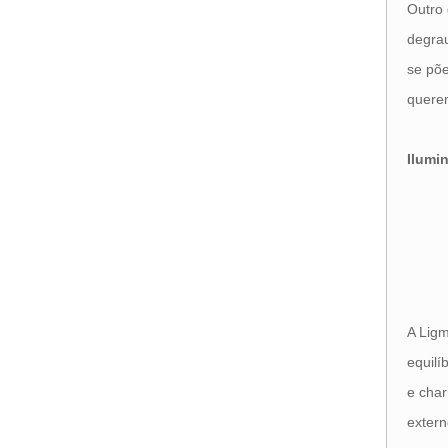
Outro 
degrau
se põe
quere
Ilumi
A Ligm
equilí
e char
extern