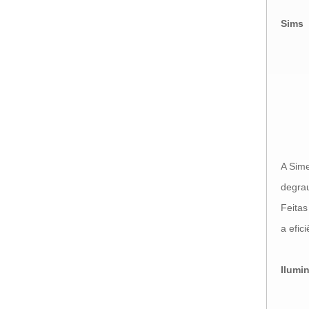
Sims
A Sime
degra
Feitas
a efici
Ilumi