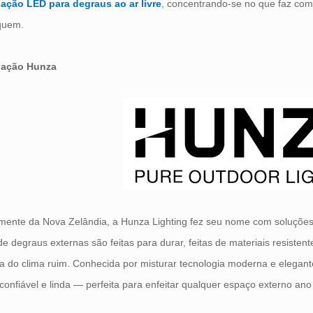
nação LED para degraus ao ar livre
, concentrando-se no que faz co
quem.
nação Hunza
mente da Nova Zelândia, a Hunza Lighting fez seu nome com soluções 
de degraus externas são feitas para durar, feitas de materiais resiste
a do clima ruim. Conhecida por misturar tecnologia moderna e elegant
confiável e linda — perfeita para enfeitar qualquer espaço externo an