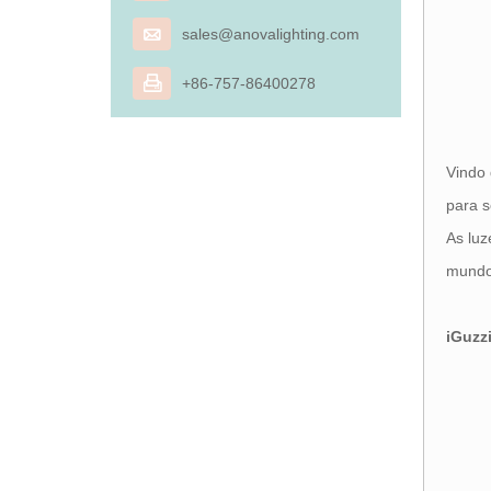

sales@anovalighting.com

+86-757-86400278
Vindo 
para s
As luz
mundo 
iGuzz