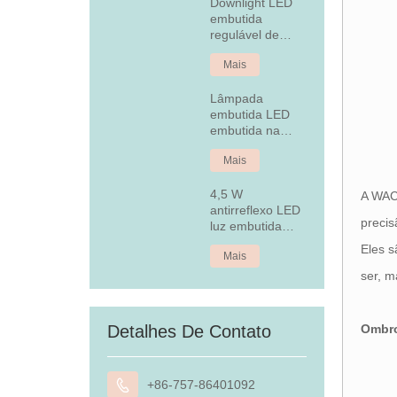
Downlight LED
embutida
regulável de
alumínio fixo de
Mais
7 W
Lâmpada
embutida LED
embutida na
tampa traseira
Mais
4,5 W
A WAC 
antirreflexo LED
precis
luz embutida
embutida
Eles s
Mais
ser, m
Ombr
Detalhes De Contato

+86-757-86401092