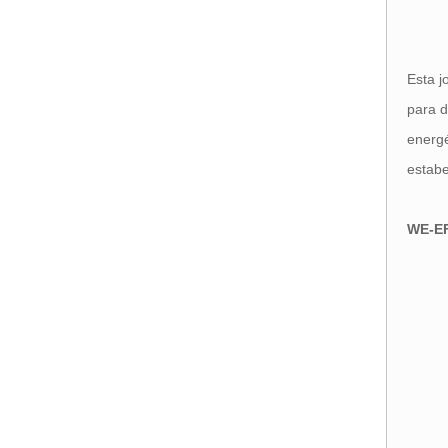
Esta j
para d
energé
estabe
WE-E