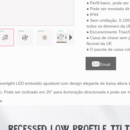
● Perfil baixo, pode se
● Pode ser montado di
● IP44
● Sem cintilação, 0-1
todos os dimmers da U
● Escurecimento Triac
● Caixa de chave sem 
flexível da UE
● O pacote de caixa co

Email
ownlgiht LED embutido ajustável com design elegante de baixa altura
o. Pode ser inclinado em 20° para iluminação direcionada e pode se
ra.