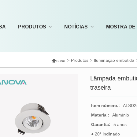
SA
PRODUTOS
NOTÍCIAS
MOSTRA DE

>
Produtos
>
Iluminação embutida
casa
Lâmpada embuti
traseira
Item número.:
ALSD2
Material:
Alumínio
Garantia:
5 anos
● 20° inclinado