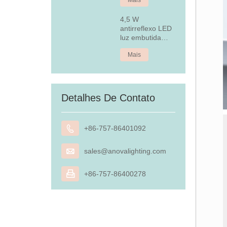
4,5 W
antirreflexo LED
luz embutida
embutida
Mais
Detalhes De Contato

+86-757-86401092

sales@anovalighting.com

+86-757-86400278