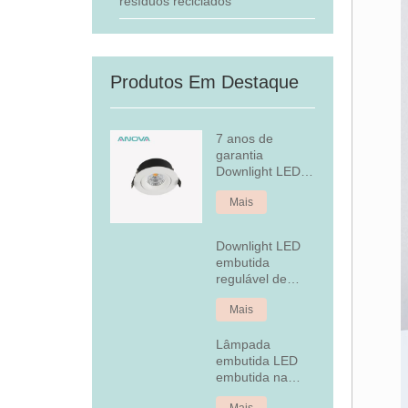
resíduos reciclados
Produtos Em Destaque
7 anos de
garantia
Downlight LED
embutido
Mais
regulável
Downlight LED
embutida
regulável de
alumínio fixo de
Mais
7 W
Lâmpada
embutida LED
embutida na
tampa traseira
Mais