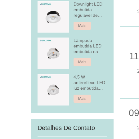
Downlight LED
embutida
regulável de
alumínio fixo de
Mais
7 W
Lâmpada
embutida LED
embutida na
11
tampa traseira
Mais
4,5 W
antirreflexo LED
luz embutida
embutida
Mais
09
Detalhes De Contato