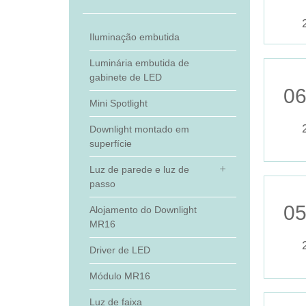
Iluminação embutida
Luminária embutida de
gabinete de LED
06
Mini Spotlight
Downlight montado em
superfície
Luz de parede e luz de
passo
05
Alojamento do Downlight
MR16
Driver de LED
Módulo MR16
Luz de faixa