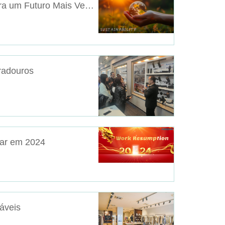
Iluminação Sustentável: Um Caminho para um Futuro Mais Verde
radouros
har em 2024
táveis