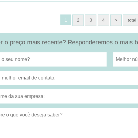
1
2
3
4
>
total
r o preço mais recente? Responderemos o mais br