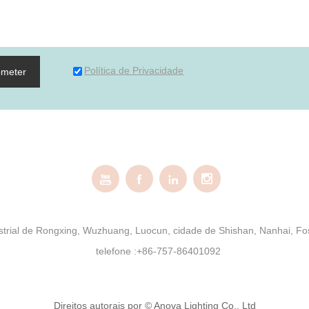
Política de Privacidade
bmeter




ndustrial de Rongxing, Wuzhuang, Luocun, cidade de Shishan, Nanhai, 
telefone :
+86-757-86401092
Direitos autorais por © Anova Lighting Co., Ltd