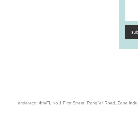
su
endereço :
4th/Fl, No.1 First Street, Rong''er Road, Zona I