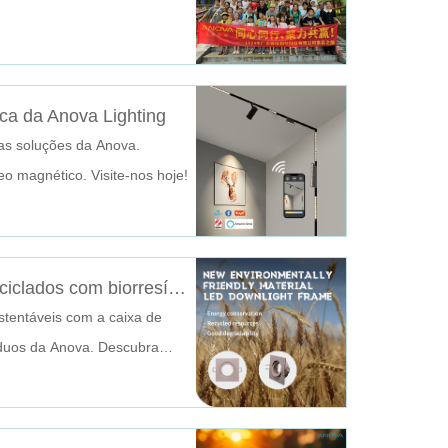
ica da Anova Lighting
das soluções da Anova.
o magnético. Visite-nos hoje!
Carcaça Downlight MR16 de materiais reciclados com biorresíduos: transformando resíduos em soluções de iluminação
entáveis ​​com a caixa de
íduos da Anova. Descubra