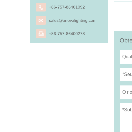

+86-757-86401092

sales@anovalighting.com

+86-757-86400278
Obte