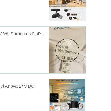
Novas roupas de trabalho da Anova com 30% Sorona da DuPont
vel Anova 24V DC