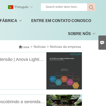
Português
 FÁBRICA
ENTRE EM CONTATO CONOSCO
SOBRE NÓS


>
Notícias
>
Notícias da empresa
casa
Sistemas de iluminação interna de baixa tensão | Anova Lighting Solutions
Retiro da equipe de iluminação Anova: descobrindo a serenidade do vale de Ziyun