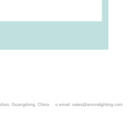
Foshan, Guangdong, China
o email :
sales@anovalighting.com