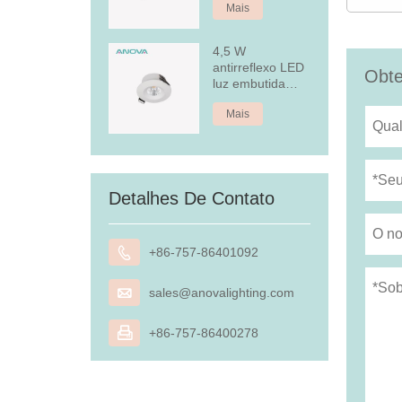
Mais
4,5 W
antirreflexo LED
Obte
luz embutida
embutida
Mais
Detalhes De Contato

+86-757-86401092

sales@anovalighting.com

+86-757-86400278