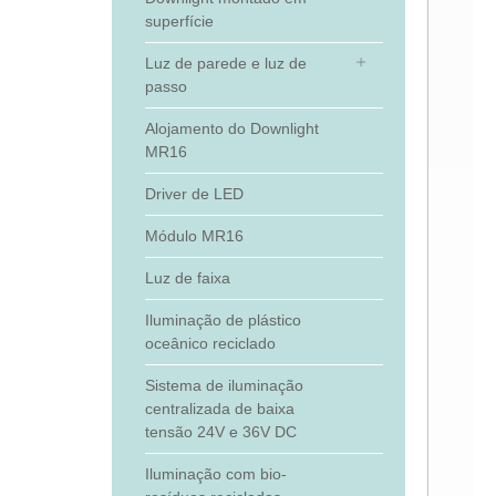
superfície
Luz de parede e luz de
passo
Alojamento do Downlight
MR16
Driver de LED
Módulo MR16
Luz de faixa
Iluminação de plástico
oceânico reciclado
Sistema de iluminação
centralizada de baixa
tensão 24V e 36V DC
Iluminação com bio-