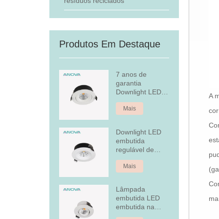
resíduos reciclados
Produtos Em Destaque
7 anos de
garantia
Downlight LED
A m
embutido
Mais
regulável
cor
Com
Downlight LED
est
embutida
regulável de
pu
alumínio fixo de
Mais
7 W
(ga
Com
Lâmpada
embutida LED
ma
embutida na
tampa traseira