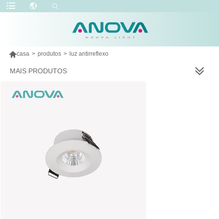

casa
>
produtos
>
luz antirreflexo
MAIS PRODUTOS