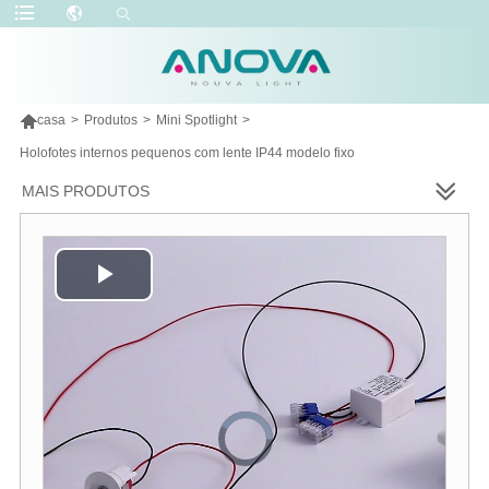

casa
>
Produtos
>
Mini Spotlight
>
Holofotes internos pequenos com lente IP44 modelo fixo
MAIS PRODUTOS
Play
Video
Video
Player
is
loading.