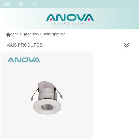

casa
>
produtos
>
mini spot led
MAIS PRODUTOS