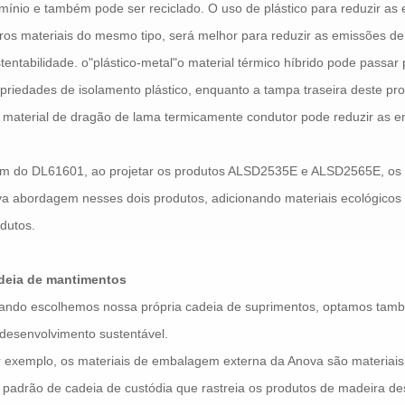
mínio e também pode ser reciclado. O uso de plástico para reduzir 
ros materiais do mesmo tipo, será melhor para reduzir as emissões de
tentabilidade. o"plástico-metal"o material térmico híbrido pode passar
priedades de isolamento plástico, enquanto a tampa traseira deste pro
material de dragão de lama termicamente condutor pode reduzir as e
ém do DL61601, ao projetar os produtos ALSD2535E e ALSD2565E, o
a abordagem nesses dois produtos, adicionando materiais ecológicos
dutos.
deia de mantimentos
ando escolhemos nossa própria cadeia de suprimentos, optamos tamb
desenvolvimento sustentável.
 exemplo, os materiais de embalagem externa da Anova são materiai
padrão de cadeia de custódia que rastreia os produtos de madeira de