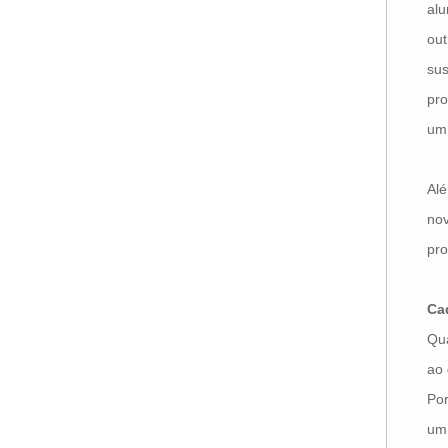
alu
out
sus
pro
um 
Al
nov
pro
Ca
Qu
ao 
Por
um 