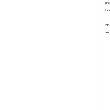
pad
fon
Alé
rec