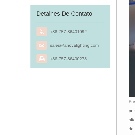
Detalhes De Contato

+86-757-86401092

sales@anovalighting.com

+86-757-86400278
Por
pri
alt
do 