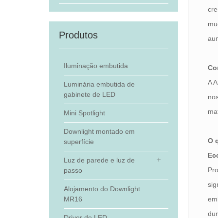
cre
mud
Produtos
aum
Iluminação embutida
Co
A A
Luminária embutida de
gabinete de LED
nos
mat
Mini Spotlight
Downlight montado em
O 
superfície
Ec
Luz de parede e luz de
Pro
passo
sig
Alojamento do Downlight
em
MR16
dur
Driver de LED