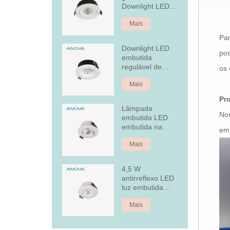
Downlight LED
embutido
Mais
regulável
Par
Downlight LED
pos
embutida
regulável de
os 
alumínio fixo de
Mais
7 W
Pr
Lâmpada
Nos
embutida LED
embutida na
em
tampa traseira
Mais
4,5 W
antirreflexo LED
luz embutida
embutida
Mais