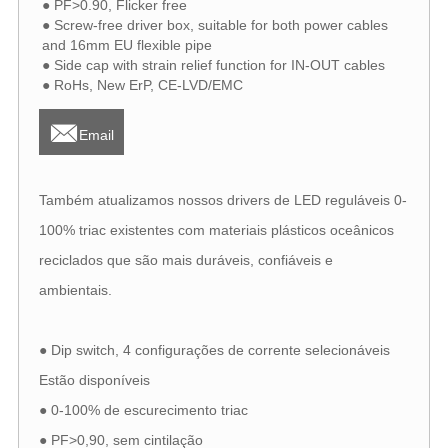
● PF>0.90, Flicker free
● Screw-free driver box, suitable for both power cables
and 16mm EU flexible pipe
● Side cap with strain relief function for IN-OUT cables
● RoHs, New ErP, CE-LVD/EMC

Email
Também atualizamos nossos drivers de LED reguláveis ​​0-
100% triac existentes com materiais plásticos oceânicos
reciclados que são mais duráveis, confiáveis ​​e
ambientais.
● Dip switch, 4 configurações de corrente selecionáveis
Estão disponíveis
● 0-100% de escurecimento triac
● PF>0,90, sem cintilação