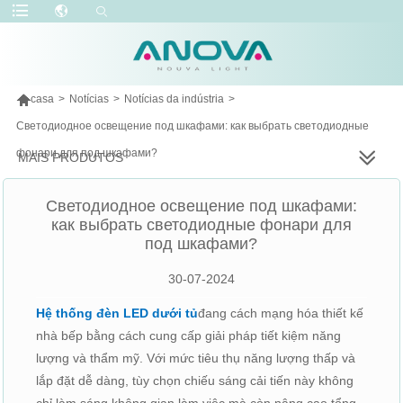

casa
>
Notícias
>
Notícias da indústria
>
Светодиодное освещение под шкафами: как выбрать светодиодные
фонари для под шкафами?
MAIS PRODUTOS
Светодиодное освещение под шкафами:
как выбрать светодиодные фонари для
под шкафами?
30-07-2024
Hệ thống đèn LED dưới tủ
đang cách mạng hóa thiết kế
nhà bếp bằng cách cung cấp giải pháp tiết kiệm năng
lượng và thẩm mỹ. Với mức tiêu thụ năng lượng thấp và
lắp đặt dễ dàng, tùy chọn chiếu sáng cải tiến này không
chỉ làm sáng không gian làm việc mà còn nâng cao tổng