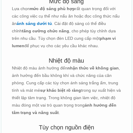
Mức độ sáng
Lựa chọn
mức độ sáng phù hợp
rất quan trọng đối với
các công việc cụ thể như nấu ăn hoặc đọc công thức nấu
ăn
ánh sáng dưới tủ
. Cài đặt độ sáng có thể điều
chỉnh
tăng cường chức năng
, cho phép tùy chỉnh dựa
trên nhu cầu. Tùy chọn đèn LED cung cấp một
phạm vi
lumen
để phục vụ cho các yêu cầu khác nhau.
Nhiệt độ màu
Nhiệt độ màu ảnh hưởng đến
nhận thức về không gian
,
ảnh hưởng đến bầu không khí và chức năng của căn
phòng. Cung cấp các tùy chọn ánh sáng trắng ấm, trung
tính và mát mẻ
sự khác biệt rõ ràng
trong sự xuất hiện và
thiết lập tâm trạng. Trong không gian làm việc, nhiệt độ
màu đóng một vai trò quan trọng trong
ảnh hưởng đến
tâm trạng và năng suất
.
Tùy chọn nguồn điện