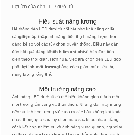
Lợi ích của đèn LED dưới tủ
Hiệu suất năng lượng
Hệ thống đèn LED dưới tủ nổi bật nhờ khả năng chiếu
sáng
điện áp thấp
tính năng, tiêu thụ ít năng lượng hơn
đáng kể so với các tùy chọn truyền thống. Điều này dẫn
đến kết quả đáng kể
tiết kiệm chi phí
về hóa đơn tiền
điện theo thời gian. Hơn nữa, việc lựa chọn đèn LED góp
phần
lợi ích môi trường
bằng cách giảm mức tiêu thụ
năng lượng tổng thể.
Môi trường nâng cao
Ánh sáng LED dưới tủ có thể biến không gian thành một
môi trường ấm cúng và thân thiện. Những đèn này mang
đến sự linh hoạt trong việc tạo ra các bầu không khí khác
nhau thông qua các tùy chọn màu sắc khác nhau. Bằng
cách kết hợp nhiệm vụ và ánh sáng xung quanh, người ta
có thể đạt được
bầu không khí cân bằng
phù hợp với bất