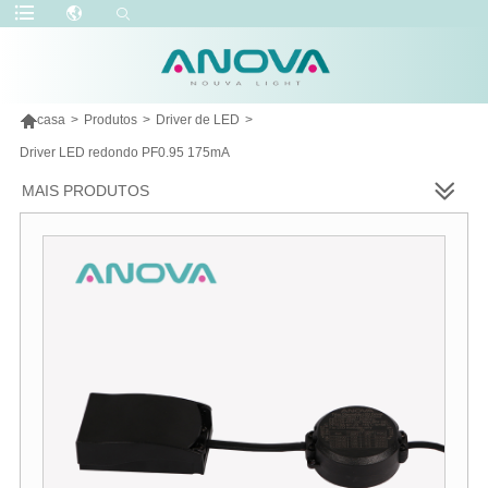

casa
>
Produtos
>
Driver de LED
>
Driver LED redondo PF0.95 175mA
MAIS PRODUTOS