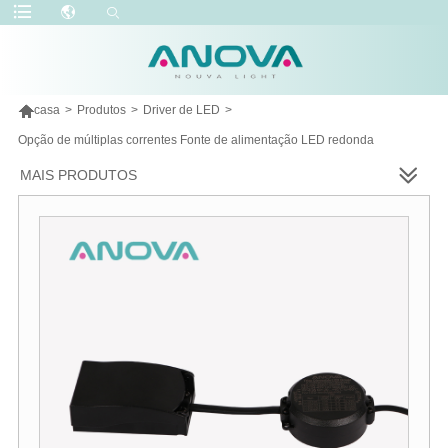

casa
>
Produtos
>
Driver de LED
>
Opção de múltiplas correntes Fonte de alimentação LED redonda
MAIS PRODUTOS