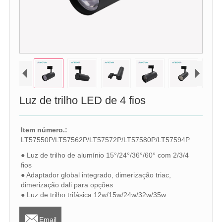
Luz de trilho LED de 4 fios
Item número.:
LT57550P/LT57562P/LT57572P/LT57580P/LT57594P
● Luz de trilho de alumínio 15°/24°/36°/60° com 2/3/4
fios
● Adaptador global integrado, dimerização triac,
dimerização dali para opções
● Luz de trilho trifásica 12w/15w/24w/32w/35w

Email