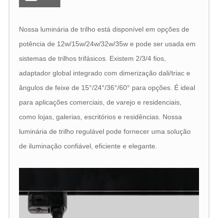
Nossa luminária de trilho está disponível em opções de
potência de 12w/15w/24w/32w/35w e pode ser usada em
sistemas de trilhos trifásicos. Existem 2/3/4 fios,
adaptador global integrado com dimerização dali/triac e
ângulos de feixe de 15°/24°/36°/60° para opções. É ideal
para aplicações comerciais, de varejo e residenciais,
como lojas, galerias, escritórios e residências. Nossa
luminária de trilho regulável pode fornecer uma solução
de iluminação confiável, eficiente e elegante.