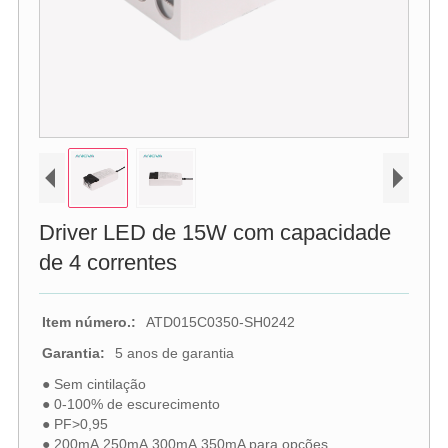
Driver LED de 15W com capacidade
de 4 correntes
Item número.:
ATD015C0350-SH0242
Garantia:
5 anos de garantia
● Sem cintilação
● 0-100% de escurecimento
● PF>0,95
● 200mA,250mA,300mA,350mA para opções