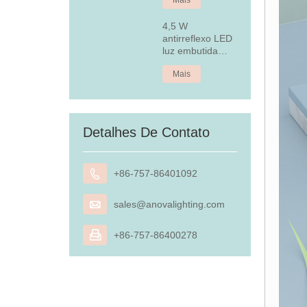
4,5 W
antirreflexo LED
luz embutida
embutida
Mais
Detalhes De Contato

+86-757-86401092

sales@anovalighting.com

+86-757-86400278