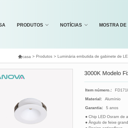
SA
PRODUTOS
NOTÍCIAS
MOSTRA DE

>
Produtos
>
Luminária embutida de gabinete de L
casa
3000K Modelo Fi
Item número.:
FD171
Material:
Alumínio
Garantia:
5 anos
● Chip LED Osram de 
● Ângulo de feixe grand