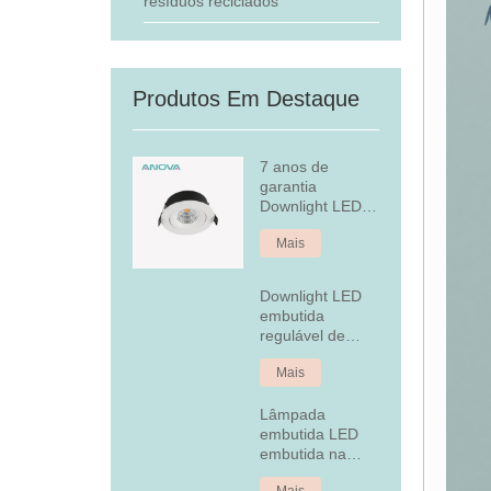
resíduos reciclados
Produtos Em Destaque
7 anos de
garantia
Downlight LED
embutido
Mais
regulável
Downlight LED
embutida
regulável de
alumínio fixo de
Mais
7 W
Lâmpada
embutida LED
embutida na
tampa traseira
Mais