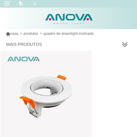

casa
>
produtos
>
quadro de downlight inclinado
MAIS PRODUTOS