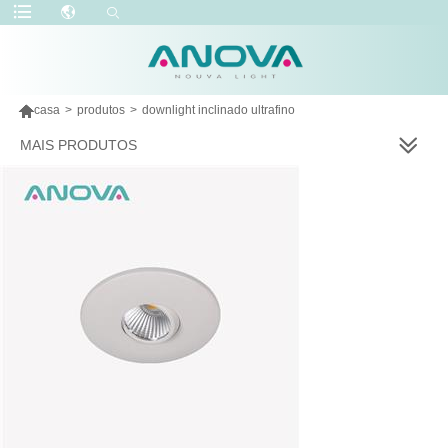

casa
>
produtos
>
downlight inclinado ultrafino
MAIS PRODUTOS