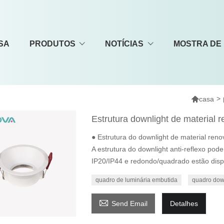
SA
PRODUTOS
NOTÍCIAS
MOSTRA DE

>
casa
Estrutura downlight de material r
● Estrutura do downlight de material re
A estrutura do downlight anti-reflexo pod
IP20/IP44 e redondo/quadrado estão disp
quadro de luminária embutida
quadro down

Send Email
Detalhes