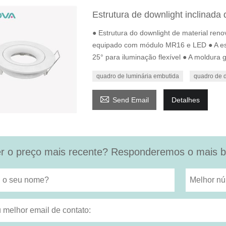
Estrutura de downlight inclinada 
● Estrutura do downlight de material reno
equipado com módulo MR16 e LED ● A estr
25° para iluminação flexível ● A moldura
quadro de luminária embutida
quadro de 

Send Email
Detalhes
r o preço mais recente? Responderemos o mais br