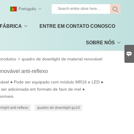
Português
 FÁBRICA
ENTRE EM CONTATO CONOSCO
SOBRE NÓS

produtos
>
quadro de downlight de material renovável
enovável anti-reflexo
novável ● Pode ser equipado com módulo MR16 e LED ●
e ser adicionada em formato de favo de mel ●
oníveis
light anti-reflexo
quadro de downlight gu10