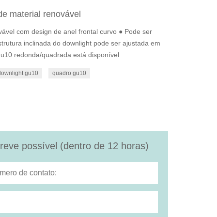
de material renovável
vável com design de anel frontal curvo ● Pode ser
utura inclinada do downlight pode ser ajustada em
 gu10 redonda/quadrada está disponível
downlight gu10
quadro gu10
eve possível (dentro de 12 horas)