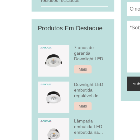
resíduos reciclados
Produtos Em Destaque
7 anos de
garantia
Downlight LED
embutido
Mais
regulável
su
Downlight LED
embutida
regulável de
alumínio fixo de
Mais
7 W
Lâmpada
embutida LED
embutida na
tampa traseira