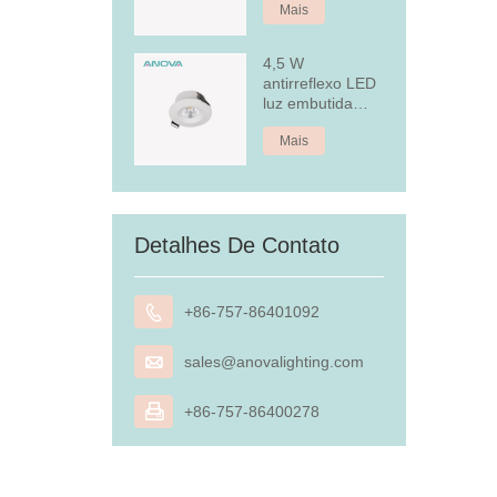
Mais
4,5 W
antirreflexo LED
luz embutida
embutida
Mais
Detalhes De Contato

+86-757-86401092

sales@anovalighting.com

+86-757-86400278