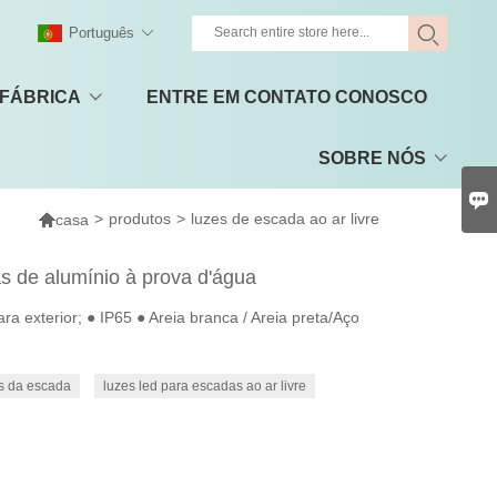
Português
 FÁBRICA
ENTRE EM CONTATO CONOSCO
SOBRE NÓS


>
produtos
>
luzes de escada ao ar livre
casa
 de alumínio à prova d'água
 exterior; ● IP65 ● Areia branca / Areia preta/Aço
es da escada
luzes led para escadas ao ar livre