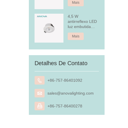
Mais
4,5 W
antirreflexo LED
luz embutida
embutida
Mais
Detalhes De Contato

+86-757-86401092

sales@anovalighting.com

+86-757-86400278