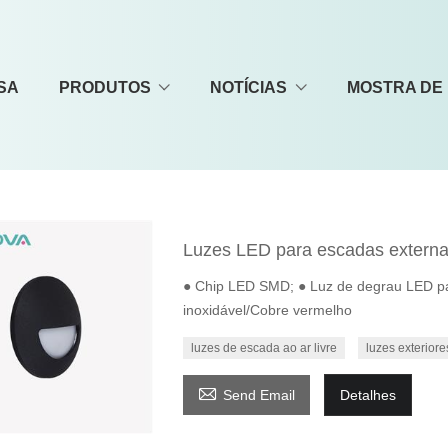
SA
PRODUTOS
NOTÍCIAS
MOSTRA DE
Luzes LED para escadas externas
● Chip LED SMD; ● Luz de degrau LED para
inoxidável/Cobre vermelho
luzes de escada ao ar livre
luzes exterior

Send Email
Detalhes