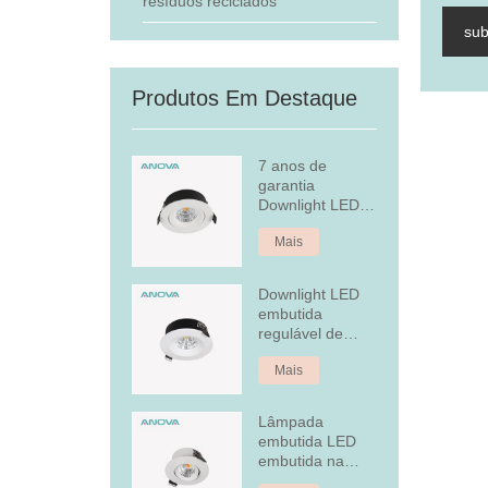
resíduos reciclados
su
Produtos Em Destaque
7 anos de
garantia
Downlight LED
embutido
Mais
regulável
Downlight LED
embutida
regulável de
alumínio fixo de
Mais
7 W
Lâmpada
embutida LED
embutida na
tampa traseira